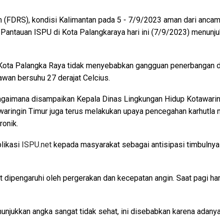
(FDRS), kondisi Kalimantan pada 5 - 7/9/2023 aman dari ancaman
 Pantauan ISPU di Kota Palangkaraya hari ini (7/9/2023) menunju
ota Palangka Raya tidak menyebabkan gangguan penerbangan di Ba
awan bersuhu 27 derajat Celcius.
bagaimana disampaikan Kepala Dinas Lingkungan Hidup Kotawarin
ingin Timur juga terus melakukan upaya pencegahan karhutla me
ronik.
likasi
ISPU.net
kepada masyarakat sebagai antisipasi timbulnya
ipengaruhi oleh pergerakan dan kecepatan angin. Saat pagi ha
njukkan angka sangat tidak sehat, ini disebabkan karena adanya k