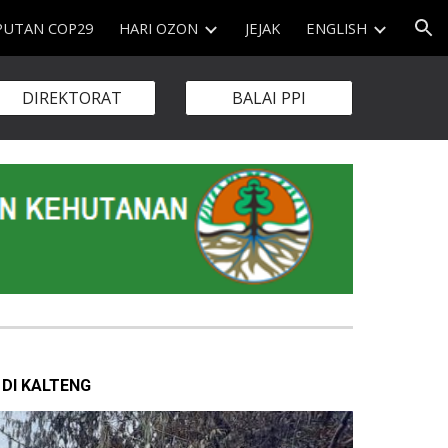
PUTAN COP29
HARI OZON
JEJAK
ENGLISH
ion
DIREKTORAT
BALAI PPI
DI KALTENG